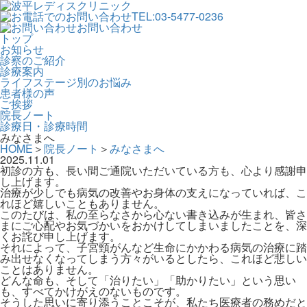
TEL:03-5477-0236
お問い合わせ
トップ
お知らせ
診察のご紹介
診療案内
ライフステージ別のお悩み
患者様の声
ご挨拶
院長ノート
診療日・診療時間
みなさまへ
HOME
＞
院長ノート
＞
みなさまへ
2025.11.01
初診の方も、長い間ご通院いただいている方も、心より感謝申
し上げます。
治療が少しでも病気の改善やお身体の支えになっていれば、こ
れほど嬉しいこともありません。
このたびは、私の至らなさから心ない書き込みが生まれ、皆さ
まにご心配やお気づかいをおかけしてしまいましたことを、深
くお詫び申し上げます。
それによって、子宮頸がんなど生命にかかわる病気の治療に踏
み出せなくなってしまう方々がいるとしたら、これほど悲しい
ことはありません。
どんな命も、そして「治りたい」「助かりたい」という思い
も、すべてかけがえのないものです。
そうした思いに寄り添うことこそが、私たち医療者の務めだと